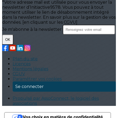
*Votre adresse mail est utilisée pour vous envoyer la
newsletter d’Initiactive9578. Vous pouvez à tout
moment utiliser le lien de désabonnement intégré
dans la newsletter. En savoir plus sur la gestion de vos
données. [en cliquant sur les CGVU]
Je m'abonne à la newsletter
OK
Plan du site
Licences
Mentions légales
CGUV
Paramétrer vos cookies
Se connecter
Propulsé par AssoConnect, le logiciel des
associations
Vos choix en matière de confidentialité