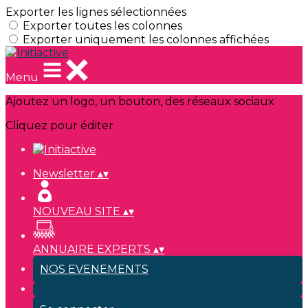
Exporter les lignes sélectionnées
Exporter toutes les colonnes
Exporter uniquement les colonnes affichées
Menu
Ajoutez un logo, un bouton, des réseaux sociaux
Cliquez pour éditer
Newsletter
▴
▾
NOUVEAU SITE
▴
▾
ANNUAIRE EXPERTS
▴
▾
NOS EVENEMENTS