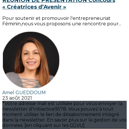
RÉUNION DE PRÉSENTATION Concours
« Créatrices d’Avenir »
Pour soutenir et promouvoir l'entrepreneuriat
Féminin,nous vous proposons une rencontre pour...
Amel GUEDDOUM
23 août 2021
*Votre adresse mail est utilisée pour vous envoyer la
newsletter d’Initiactive9578. Vous pouvez à tout
moment utiliser le lien de désabonnement intégré
dans la newsletter. En savoir plus sur la gestion de vos
données. [en cliquant sur les CGVU]