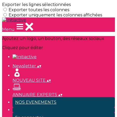
Exporter les lignes sélectionnées
Exporter toutes les colonnes
Exporter uniquement les colonnes affichées
Menu
Ajoutez un logo, un bouton, des réseaux sociaux
Cliquez pour éditer
Newsletter
▴
▾
NOUVEAU SITE
▴
▾
ANNUAIRE EXPERTS
▴
▾
NOS EVENEMENTS