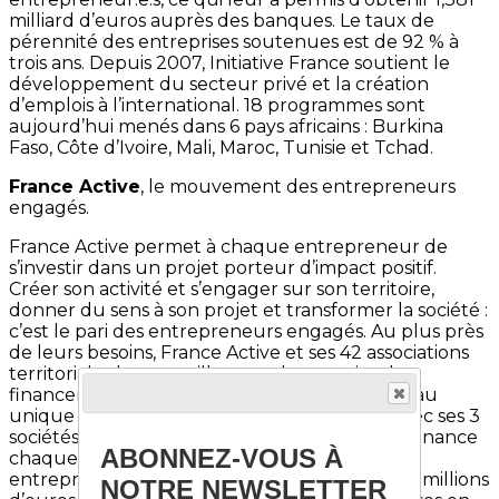
milliard d’euros auprès des banques. Le taux de
pérennité des entreprises soutenues est de 92 % à
trois ans. Depuis 2007, Initiative France soutient le
développement du secteur privé et la création
d’emplois à l’international. 18 programmes sont
aujourd’hui menés dans 6 pays africains : Burkina
Faso, Côte d’Ivoire, Mali, Maroc, Tunisie et Tchad.
France Active
, le mouvement des entrepreneurs
engagés.
France Active permet à chaque entrepreneur de
s’investir dans un projet porteur d’impact positif.
Créer son activité et s’engager sur son territoire,
donner du sens à son projet et transformer la société :
c’est le pari des entrepreneurs engagés. Au plus près
de leurs besoins, France Active et ses 42 associations
territoriales les conseillent sur leur projet de
financement et leur donnent accès à un réseau
unique d’acteurs économiques et sociaux. Avec ses 3
sociétés financières, France Active garantit et finance
ABONNEZ-VOUS À
chaque année les projets de près de 7 500
entrepreneurs. Le mouvement a mobilisé 306 millions
NOTRE NEWSLETTER