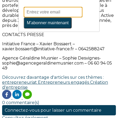
d’euros en 2018 pour plus de 35 000 entreprises en
portefeuille. Chaque jour, France Active travaille à
développer une économie plus inclusive et plus
durable. Les entreprises soutenues par France Active
depuis 30 ans créent ou préservent, chaque année,
M'abonner maintenant
près de 40 000 emplois.
CONTACTS PRESSE
Initiative France – Xavier Bossaert –
xavier.bossaert@initiative-france.fr – 0642588247
Agence Géraldine Musnier – Sophie Desvignes-
sophie@agencegeraldinemusnier.com – 06 60 94 05
49
Découvrez davantage d'articles sur ces thèmes :
entrepreneuriat
Entrepreneurs engagés
Création
d'entreprise
0 commentaire(s)
Connectez-vous pour laisser un commentaire
Consultez également