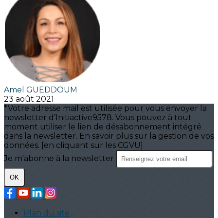
Amel GUEDDOUM
23 août 2021
*Votre adresse mail est utilisée pour vous envoyer la
newsletter d’Initiactive9578. Vous pouvez à tout
moment utiliser le lien de désabonnement intégré
dans la newsletter. En savoir plus sur la gestion de vos
données. [en cliquant sur les CGVU]
Je m'abonne à la newsletter
OK
Plan du site