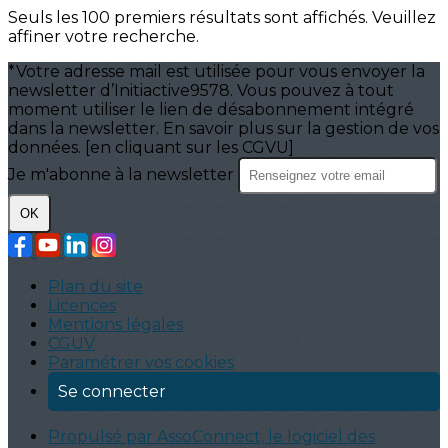
Seuls les 100 premiers résultats sont affichés. Veuillez
affiner votre recherche.
*Votre adresse mail est utilisée pour vous envoyer la
newsletter d’Initiactive9578. Vous pouvez à tout
moment utiliser le lien de désabonnement intégré
dans la newsletter. En savoir plus sur la gestion de vos
données. [en cliquant sur les CGVU]
Je m'abonne à la newsletter
OK
Plan du site
Licences
Mentions légales
CGUV
Paramétrer vos cookies
Se connecter
Propulsé par AssoConnect, le logiciel des