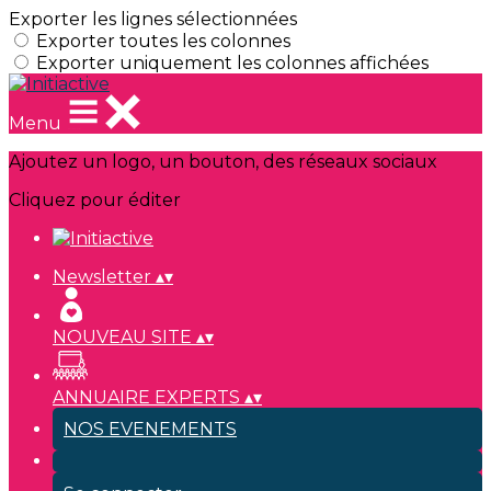
Exporter les lignes sélectionnées
Exporter toutes les colonnes
Exporter uniquement les colonnes affichées
Menu
Ajoutez un logo, un bouton, des réseaux sociaux
Cliquez pour éditer
Newsletter
▴
▾
NOUVEAU SITE
▴
▾
ANNUAIRE EXPERTS
▴
▾
NOS EVENEMENTS