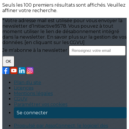
Seuls les 100 premiers résultats sont affichés. Veuillez
affiner votre recherche.
*Votre adresse mail est utilisée pour vous envoyer la
newsletter d’Initiactive9578. Vous pouvez à tout
moment utiliser le lien de désabonnement intégré
dans la newsletter. En savoir plus sur la gestion de vos
données. [en cliquant sur les CGVU]
Je m'abonne à la newsletter
OK
Plan du site
Licences
Mentions légales
CGUV
Paramétrer vos cookies
Se connecter
Propulsé par AssoConnect, le logiciel des