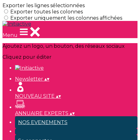
Exporter les lignes sélectionnées
Exporter toutes les colonnes
Exporter uniquement les colonnes affichées
Menu
Ajoutez un logo, un bouton, des réseaux sociaux
Cliquez pour éditer
Newsletter
▴
▾
NOUVEAU SITE
▴
▾
ANNUAIRE EXPERTS
▴
▾
NOS EVENEMENTS