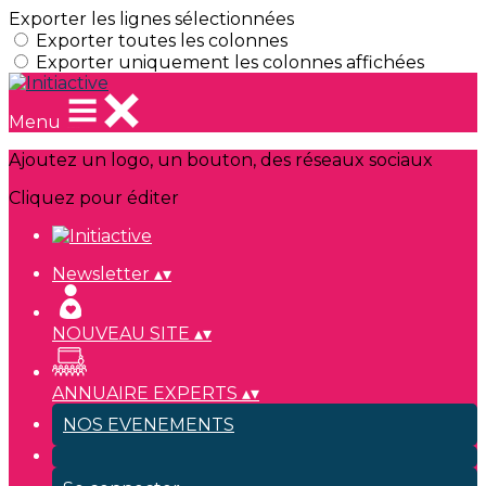
Exporter les lignes sélectionnées
Exporter toutes les colonnes
Exporter uniquement les colonnes affichées
Menu
Ajoutez un logo, un bouton, des réseaux sociaux
Cliquez pour éditer
Newsletter
▴
▾
NOUVEAU SITE
▴
▾
ANNUAIRE EXPERTS
▴
▾
NOS EVENEMENTS