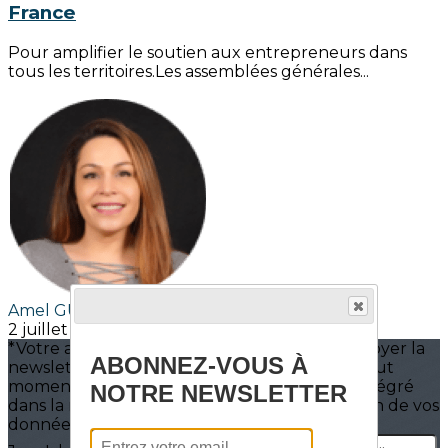
France
Pour amplifier le soutien aux entrepreneurs dans
tous les territoires.Les assemblées générales...
Amel GUEDDOUM
2 juillet 2019
*Votre adresse mail est utilisée pour vous envoyer la
ABONNEZ-VOUS À
newsletter d’Initiactive9578. Vous pouvez à tout
moment utiliser le lien de désabonnement intégré
NOTRE NEWSLETTER
dans la newsletter. En savoir plus sur la gestion de vos
données. [en cliquant sur les CGVU]