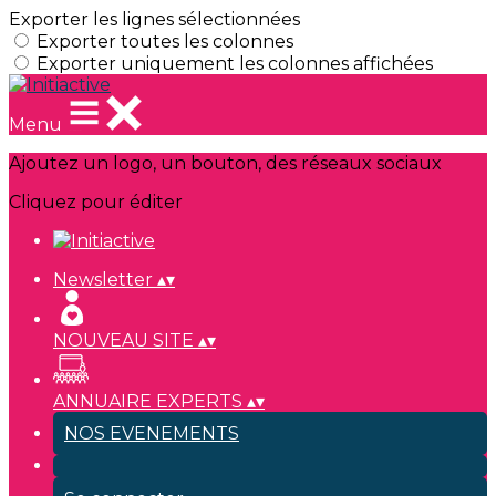
Exporter les lignes sélectionnées
Exporter toutes les colonnes
Exporter uniquement les colonnes affichées
Menu
Ajoutez un logo, un bouton, des réseaux sociaux
Cliquez pour éditer
Newsletter
▴
▾
NOUVEAU SITE
▴
▾
ANNUAIRE EXPERTS
▴
▾
NOS EVENEMENTS