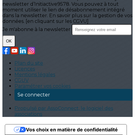
newsletter d’Initiactive9578. Vous pouvez à tout
moment utiliser le lien de désabonnement intégré
dans la newsletter. En savoir plus sur la gestion de vos
données. [en cliquant sur les CGVU]
Je m'abonne à la newsletter
OK
Plan du site
Licences
Mentions légales
CGUV
Paramétrer vos cookies
Se connecter
Propulsé par AssoConnect, le logiciel des
associations
Vos choix en matière de confidentialité