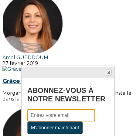
Amel GUEDDOUM
27 février 2019
Grâce au Prêt Santé Initiative :
ABONNEZ-VOUS À
Morgane Cazuguel, pédicure et podologue, s’installe
NOTRE NEWSLETTER
dans la petite commune de...
M'abonner maintenant