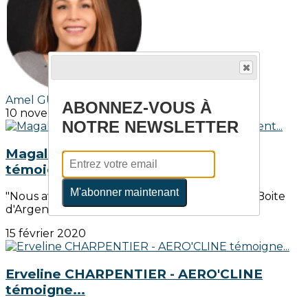
Amel GUEDDOUM
ABONNEZ-VOUS À
10 novembre 2020
NOTRE NEWSLETTER
Magali & Lamia - AU BOUT DU BAR
témoignent...
M'abonner maintenant
"Nous avons sollicité Initiactive 95 car L'Ouvre Boite
d'Argenteuil Bezon, nous en a parlé, et...
15 février 2020
Erveline CHARPENTIER - AERO'CLINE
témoigne...