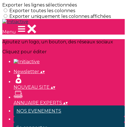
Exporter les lignes sélectionnées
Exporter toutes les colonnes
Exporter uniquement les colonnes affichées
Menu
Ajoutez un logo, un bouton, des réseaux sociaux
Cliquez pour éditer
Newsletter
▴
▾
NOUVEAU SITE
▴
▾
ANNUAIRE EXPERTS
▴
▾
NOS EVENEMENTS