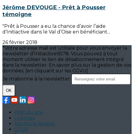
Jérôme DEVOUGE - Prêt à Pousser
témoigne
"Prêt à Pousser a eu la chance d’avoir l’aide
d’Initiactive dans le Val d’Oise en bénéficiant...
26 février 2018
*Votre adresse mail est utilisée pour vous envoyer la
newsletter d’Initiactive9578. Vous pouvez à tout
moment utiliser le lien de désabonnement intégré
dans la newsletter. En savoir plus sur la gestion de vos
données. [en cliquant sur les CGVU]
Je m'abonne à la newsletter
OK
Plan du site
Licences
Mentions légales
CGUV